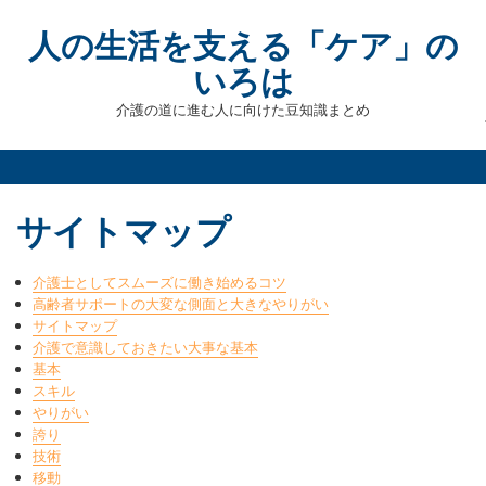
Skip
to
人の生活を支える「ケア」の
content
いろは
介護の道に進む人に向けた豆知識まとめ
サイトマップ
介護士としてスムーズに働き始めるコツ
高齢者サポートの大変な側面と大きなやりがい
サイトマップ
介護で意識しておきたい大事な基本
基本
スキル
やりがい
誇り
技術
移動